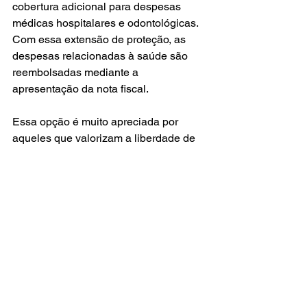
cobertura adicional para despesas 
médicas hospitalares e odontológicas. 
Com essa extensão de proteção, as 
despesas relacionadas à saúde são 
reembolsadas mediante a 
apresentação da nota fiscal.
Essa opção é muito apreciada por 
aqueles que valorizam a liberdade de 
escolha de profissionais de saúde, já 
que não impõe restrições quanto à 
seleção de médicos e dentistas.
O Seguro de Vida oferece uma ampla 
gama de soluções que podem ser 
verdadeiros aliados em sua jornada 
empreendedora, proporcionando 
tranquilidade e permitindo que você 